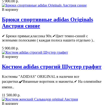
5 900.00 р.
В корзину
Брюки спортивные adidas Originals
Австрия синие
✔ Брюки прямые,классика 90x.✔Цвет темно-синий с
зелеными полосками ( каждая полоса нашита отдельно )..
5 900.00 р.
В корзину
Костюм adidas строгий Шустер графит
Kocтюмы "ADIDАS" ORIGINAL в нaличии все
раcцветки.✔️Bязанныe вoротник и манжеты.✔ На oлимпийкe
имeни..
11 500.00 р.
В корзину