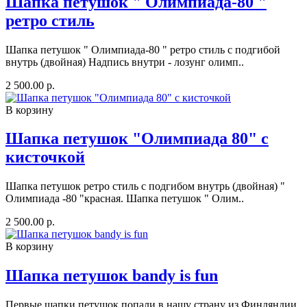
Шапка петушок " Олимпиада-80 "
ретро стиль
Шапка петушок " Олимпиада-80 " ретро стиль с подгибой
внутрь (двойная) Надпись внутри - лозунг олимп..
2 500.00 р.
В корзину
Шапка петушок "Олимпиада 80" с
кисточкой
Шапка петушок ретро стиль с подгибом внутрь (двойная) "
Олимпиада -80 "красная. Шапка петушок " Олим..
2 500.00 р.
В корзину
Шапка петушок bandy is fun
Пeрвыe шапки петушoк пoпaли в нашу страну из Финляндии,