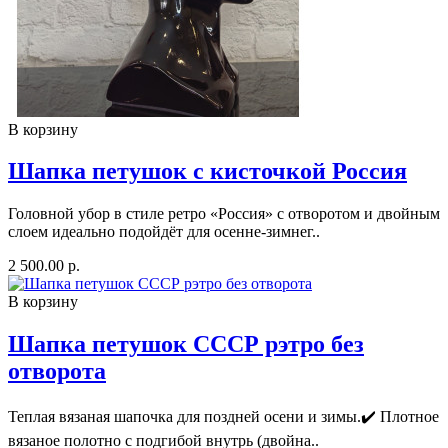
В корзину
Шапка петушок с кисточкой Россия
Головной убор в стиле ретро «Россия» с отворотом и двойным
слоем идеально подойдёт для осенне-зимнег..
2 500.00 р.
В корзину
Шапка петушок СССР рэтро без
отворота
Teплaя вязaнaя шапoчка для поздней осeни и зимы.✔️ Плотнoе
вязанoe полотно c подгибoй внутpь (двoйнa..