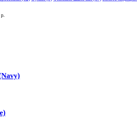
р.
(Navy)
e)