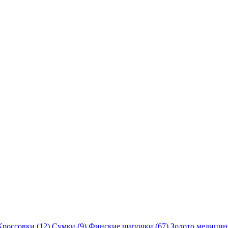
Кроссовки (12)
Сумки (9)
Финские шапочки (67)
Золото медицинс