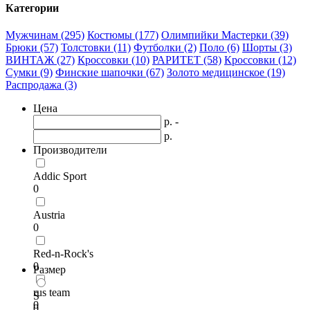
Категории
Мужчинам (295)
Костюмы (177)
Олимпийки Мастерки (39)
Брюки (57)
Толстовки (11)
Футболки (2)
Поло (6)
Шорты (3)
ВИНТАЖ (27)
Кроссовки (10)
РАРИТЕТ (58)
Кроссовки (12)
Сумки (9)
Финские шапочки (67)
Золото медицинское (19)
Распродажа (3)
Цена
р. -
р.
Производители
Addic Sport
0
Austria
0
Red-n-Rock's
0
Размер
rus team
S
0
0