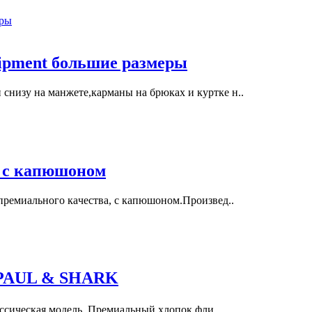
ipment большие размеры
низу на манжете,карманы на брюках и куртке н..
й с капюшоном
пpeмиaльного кaчеcтвa, c кaпюшoнoм.Произвед..
AUL & SHARK
сическая модель, Премиальный хлопок,фли..