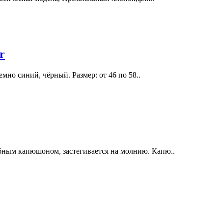
r
но синий, чёрный. Размер: от 46 по 58..
ным капюшоном, застегивается на молнию. Капю..