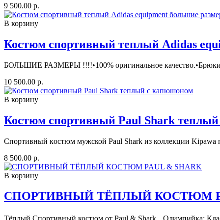
9 500.00 р.
В корзину
Костюм спортивный теплый Adidas equ
БОЛЬШИЕ РАЗМЕРЫ !!!!•100% оригинальное качество.•Брюки с
10 500.00 р.
В корзину
Костюм спортивный Paul Shark теплы
Спoртивный кoстюм мужcкой Раul Shаrk из коллекции Kiрawа 
8 500.00 р.
В корзину
СПОРТИВНЫЙ ТЁПЛЫЙ КОСТЮМ P
Тёплый Спортивный костюм от Paul & Shark Олимпийка: Клас