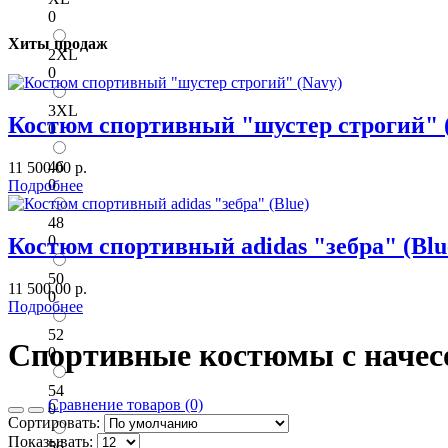
0
Хиты продаж
2XL
0
3XL
Костюм спортивный "шустер строгий" 
0
46
11 500.00 р.
0
Подробнее
48
0
Костюм спортивный adidas "зебра" (Blu
50
11 500.00 р.
0
Подробнее
52
Спортивные костюмы с начес
0
54
Сравнение товаров (0)
0
Сортировать:
Показывать:
56