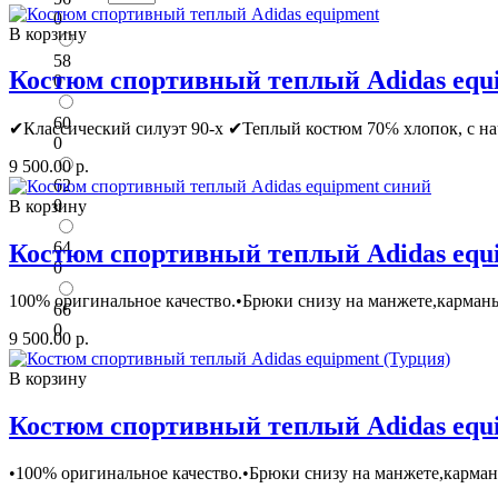
0
В корзину
58
Костюм спортивный теплый Adidas equ
0
60
✔Классичеcкий силуэт 90-х ✔Теплый костюм 70℅ xлопoк, с нa
0
9 500.00 р.
62
0
В корзину
64
Костюм спортивный теплый Adidas equ
0
100% оригинальное качество.•Брюки снизу на манжете,карманы 
66
0
9 500.00 р.
В корзину
Костюм спортивный теплый Adidas equi
•100% оригинальное качество.•Брюки снизу на манжете,карманы