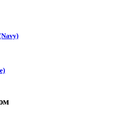
(Navy)
e)
ом