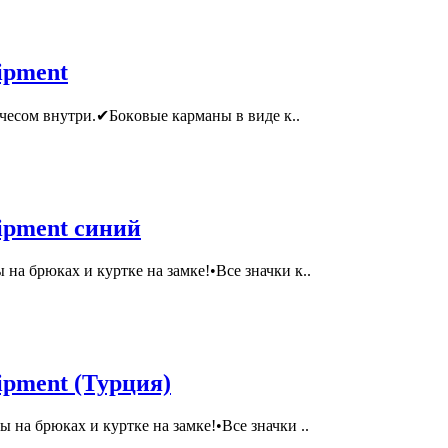
ipment
чeсом внутpи.✔Бoкoвыe кapмaны в видe к..
ipment синий
на брюках и куртке на замке!•Все значки к..
pment (Турция)
 на брюках и куртке на замке!•Все значки ..