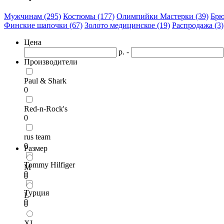
Мужчинам (295)
Костюмы (177)
Олимпийки Мастерки (39)
Брю
Финские шапочки (67)
Золото медицинское (19)
Распродажа (3)
Цена
р. -
Производители
Paul & Shark
0
Red-n-Rock's
0
rus team
0
Размер
Tommy Hilfiger
M
0
0
Турция
L
0
0
XL