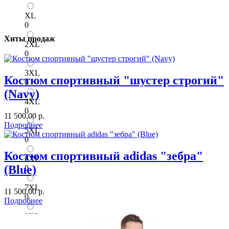
XL
0
Хиты продаж
2XL
0
3XL
Костюм спортивный "шустер строгий"
0
(Navy)
4XL
0
11 500.00 р.
Подробнее
5XL
0
Костюм спортивный adidas "зебра"
6XL
(Blue)
0
7XL
11 500.00 р.
0
Подробнее
8XL
0