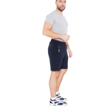
46
0
48
0
50
0
52
0
54
0
56
0
58
0
60
0