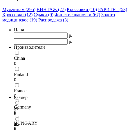
Мужчинам (295)
ВИНТАЖ (27)
Кроссовки (10)
РАРИТЕТ (58)
Кроссовки (12)
Сумки (9)
Финские шапочки (67)
Золото
медицинское (19)
Распродажа (3)
Цена
р. -
р.
Производители
China
0
Finland
0
France
0
Размер
Germany
M
0
0
HUNGARY
44
0
0